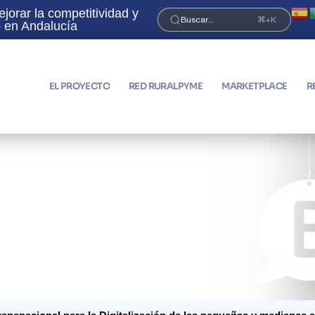
orar la competitividad y
¡Únete a la Red RuralPyme 
Buscar...
⌘+K
no en Andalucía
EL PROYECTO
RED RURALPYME
MARKETPLACE
R