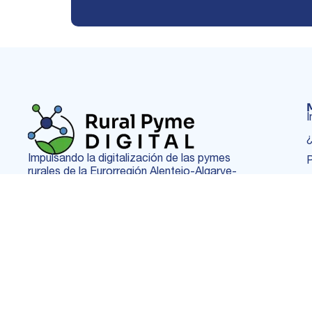
I
¿
Impulsando la digitalización de las pymes
P
rurales de la Eurorregión Alentejo-Algarve-
Andalucía.
Cooperación Transfronteriza para la
Transformación Digital Efectiva de Pymes
Rurales en la Euroregión AAA.
fundacion@andanatura.org
(+34) 954 468 040