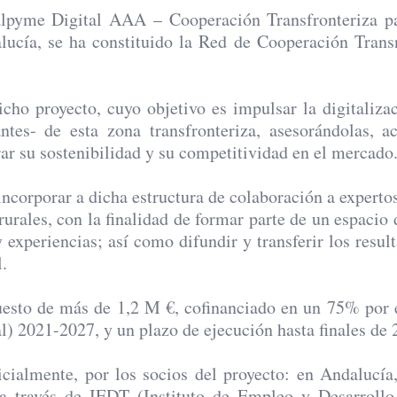
alpyme Digital AAA – Cooperación Transfronteriza pa
lucía, se ha constituido la Red de Cooperación Transn
dicho proyecto, cuyo objetivo es impulsar la digitali
ntes- de esta zona transfronteriza, asesorándolas,
rar su sostenibilidad y su competitividad en el mercado
ncorporar a dicha estructura de colaboración a experto
rurales, con la finalidad de formar parte de un espaci
 experiencias; así como difundir y transferir los resu
.
puesto de más de 1,2 M €, cofinanciado en un 75% por 
 2021-2027, y un plazo de ejecución hasta finales de 
cialmente, por los socios del proyecto: en Andalucía,
, a través de IEDT (Instituto de Empleo y Desarrol