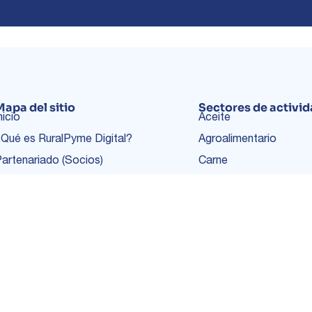
Mapa del sitio
Sectores de activi
nicio
Aceite
Qué es RuralPyme Digital?
Agroalimentario
artenariado (Socios)
Carne
Red RuralPyme
Comercio Minorista
Marketplace
Conservas
Catálogo de pymes
Queso
Recursos de Apoyo
Vino
Agenda
Blog
Interreg POCTEP 2021-27