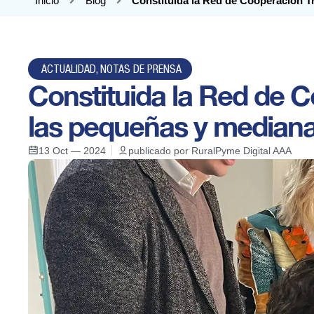
Inicio
Blog
Constituida la Red de Cooperación T
ACTUALIDAD
,
NOTAS DE PRENSA
Constituida la Red de C
las pequeñas y median
13 Oct — 2024
publicado por
RuralPyme Digital AAA