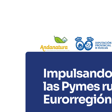
Impulsando 
las Pymes ru
Eurorregió