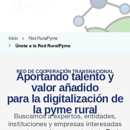
¡Únete!
Inicio
Red RuralPyme
Únete a la Red RuralPyme
RED DE COOPERACIÓN TRANSNACIONAL
Aportando talento y
valor añadido
para la digitalización de
la pyme rural
Buscamos a expertos, entidades,
instituciones y empresas interesadas