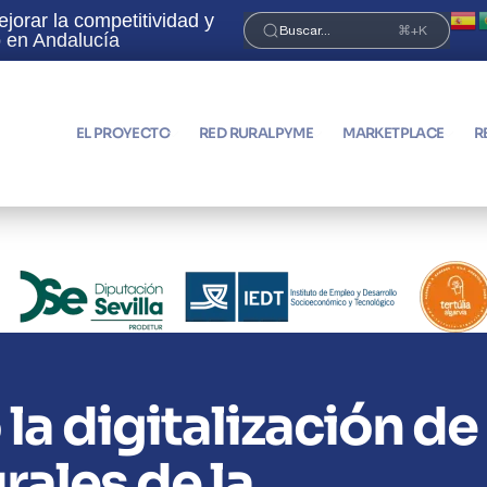
orar la competitividad y
¡Únete a la Red RuralPyme 
Buscar...
⌘+K
no en Andalucía
EL PROYECTO
RED RURALPYME
MARKETPLACE
R
la digitalización de
rales de la