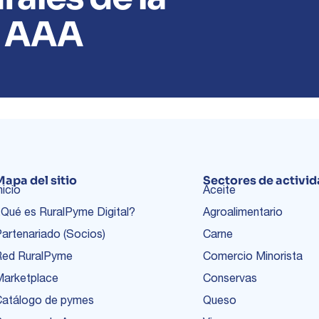
n AAA
Mapa del sitio
Sectores de activi
nicio
Aceite
Qué es RuralPyme Digital?
Agroalimentario
artenariado (Socios)
Carne
Red RuralPyme
Comercio Minorista
Marketplace
Conservas
Catálogo de pymes
Queso