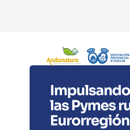
Impulsando 
las Pymes ru
Eurorregió