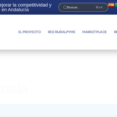
orar la competitividad y
¡Únete a la Red RuralPyme 
Buscar...
⌘+K
no en Andalucía
EL PROYECTO
RED RURALPYME
MARKETPLACE
R
trada