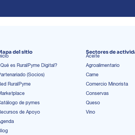
Mapa del sitio
Sectores de activi
nicio
Aceite
Qué es RuralPyme Digital?
Agroalimentario
artenariado (Socios)
Carne
Red RuralPyme
Comercio Minorista
Marketplace
Conservas
Catálogo de pymes
Queso
Recursos de Apoyo
Vino
Agenda
Blog