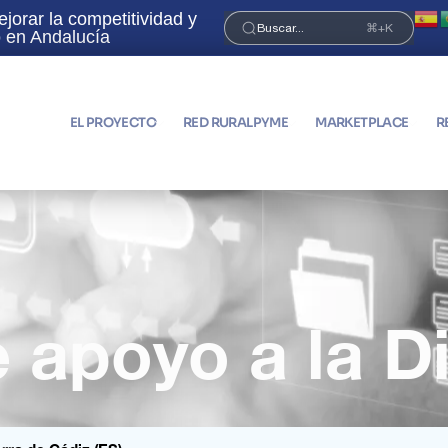
orar la competitividad y
¡Únete a la Red RuralPyme 
Buscar...
⌘+K
no en Andalucía
EL PROYECTO
RED RURALPYME
MARKETPLACE
R
apoyo a la Di