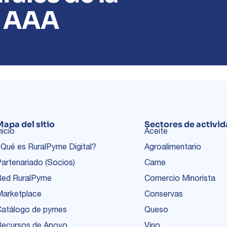
n AAA
Mapa del sitio
Sectores de activi
nicio
Aceite
Qué es RuralPyme Digital?
Agroalimentario
artenariado (Socios)
Carne
Red RuralPyme
Comercio Minorista
Marketplace
Conservas
Catálogo de pymes
Queso
Recursos de Apoyo
Vino